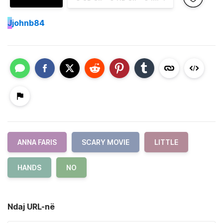
J
johnb84
ANNA FARIS
SCARY MOVIE
LITTLE
HANDS
NO
Ndaj URL-në