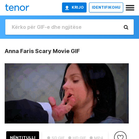
KRIJO
IDENTIFIKOHU
Anna Faris Scary Movie GIF
NËNTITULLI
● SD GIF
● HD GIF
● MP4