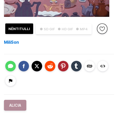
NËNTITULLI
● SD GIF
● HD GIF
● MP4
MiliSon
ALICIA