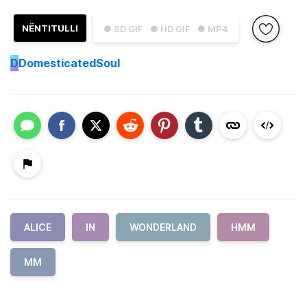
NËNTITULLI
● SD GIF
● HD GIF
● MP4
D
DomesticatedSoul
ALICE
IN
WONDERLAND
HMM
MM