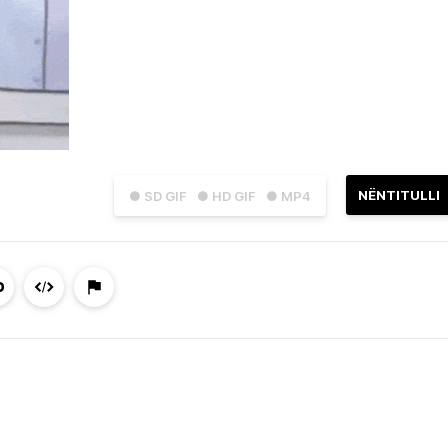
NËNTITULLI
● SD GIF
● HD GIF
● MP4