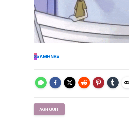
X
xAMHNBx
AGH QUIT