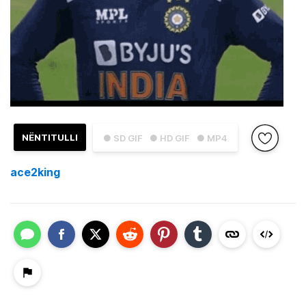
NËNTITULLI
● SD GIF
● HD GIF
● MP4
ace2king