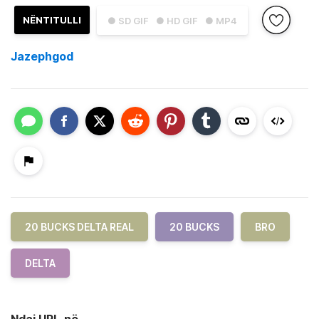
NËNTITULLI
● SD GIF
● HD GIF
● MP4
Jazephgod
20 BUCKS DELTA REAL
20 BUCKS
BRO
DELTA
Ndaj URL-në