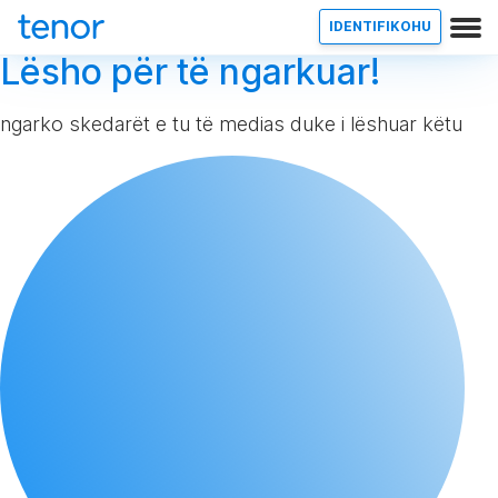
IDENTIFIKOHU
Lësho për të ngarkuar!
ngarko skedarët e tu të medias duke i lëshuar këtu