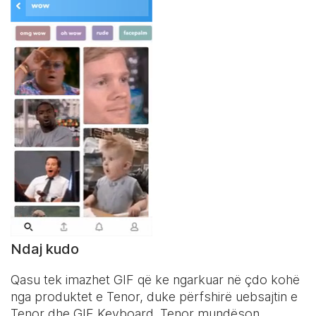
Ndaj kudo
Qasu tek imazhet GIF që ke ngarkuar në çdo kohë
nga produktet e Tenor, duke përfshirë uebsajtin e
Tenor dhe
GIF Keyboard
. Tenor mundëson