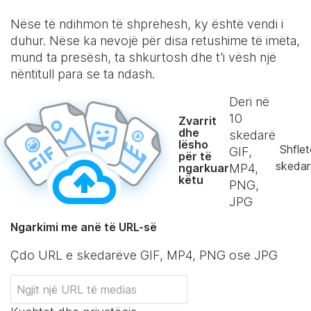
Nëse të ndihmon të shprehesh, ky është vendi i
duhur. Nëse ka nevojë për disa retushime të imëta,
mund ta presësh, ta shkurtosh dhe t'i vësh një
nëntitull para se ta ndash.
Deri në
10
Zvarrit
dhe
skedarë
lësho
Shflet
GIF,
për të
skedar
ngarkuar
MP4,
këtu
PNG,
JPG
Ngarkimi me anë të URL-së
Çdo URL e skedarëve GIF, MP4, PNG ose JPG