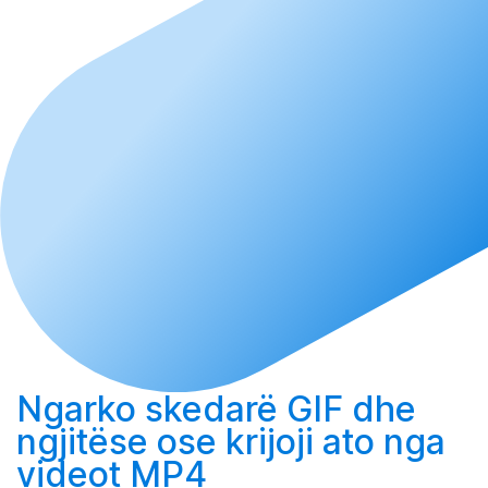
Ngarko
skedarë GIF dhe
ngjitëse ose
krijoji
ato nga
videot MP4