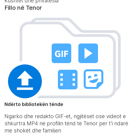
Kushtet dhe privatësia
Fillo në Tenor
Ndërto bibliotekën tënde
Ngarko dhe redakto GIF-et, ngjitëset ose videot e
shkurtra MP4 në profilin tënd të Tenor për t'i ndarë
me shokët dhe familjen