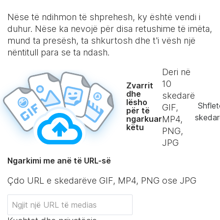
Nëse të ndihmon të shprehesh, ky është vendi i
duhur. Nëse ka nevojë për disa retushime të imëta,
mund ta presësh, ta shkurtosh dhe t'i vësh një
nëntitull para se ta ndash.
Deri në
10
Zvarrit
dhe
skedarë
lësho
Shflet
GIF,
për të
skedar
ngarkuar
MP4,
këtu
PNG,
JPG
Ngarkimi me anë të URL-së
Çdo URL e skedarëve GIF, MP4, PNG ose JPG