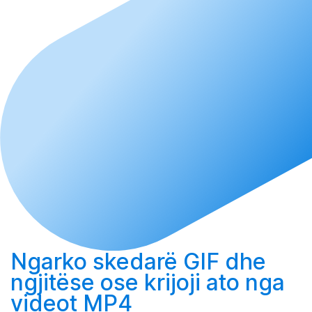
Ngarko
skedarë GIF dhe
ngjitëse ose
krijoji
ato nga
videot MP4