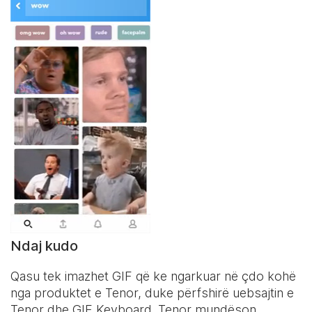
Ndaj kudo
Qasu tek imazhet GIF që ke ngarkuar në çdo kohë
nga produktet e Tenor, duke përfshirë uebsajtin e
Tenor dhe
GIF Keyboard
. Tenor mundëson