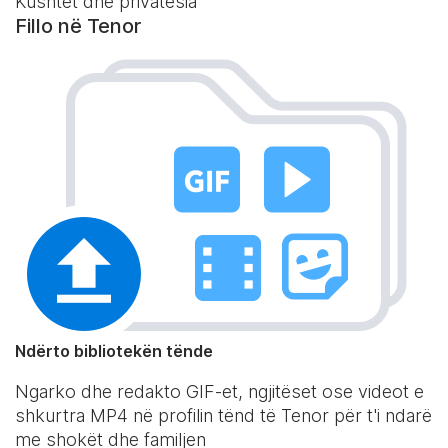
Kushtet dhe privatësia
Fillo në Tenor
Ndërto bibliotekën tënde
Ngarko dhe redakto GIF-et, ngjitëset ose videot e
shkurtra MP4 në profilin tënd të Tenor për t'i ndarë
me shokët dhe familjen