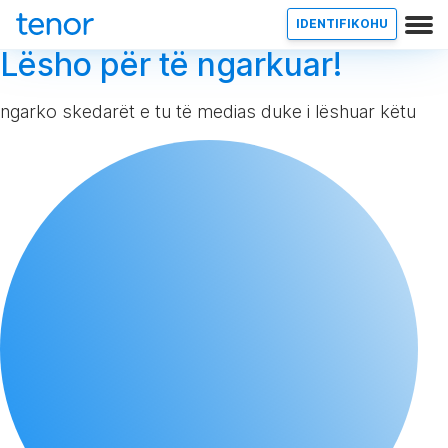
IDENTIFIKOHU
Lësho për të ngarkuar!
ngarko skedarët e tu të medias duke i lëshuar këtu