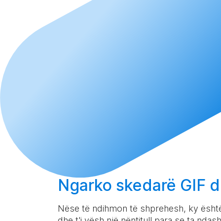
Ngarko
skedarë GIF d
Nëse të ndihmon të shprehesh, ky është 
dhe t'i vësh një nëntitull para se ta ndash