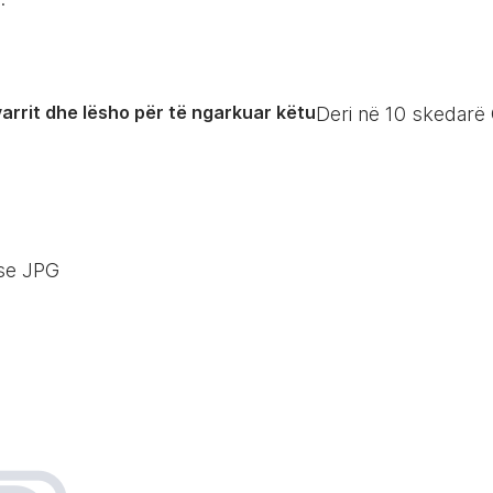
arrit dhe lësho për të ngarkuar këtu
Deri në
10
skedarë 
se JPG