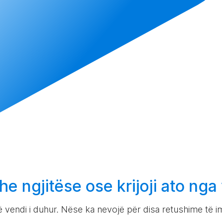
he ngjitëse ose
krijoji
ato nga
vendi i duhur. Nëse ka nevojë për disa retushime të i
.