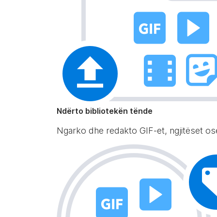
Ndërto bibliotekën tënde
Ngarko dhe redakto GIF-et, ngjitëset ose