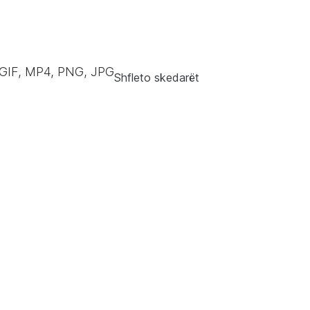
GIF, MP4, PNG, JPG
Shfleto skedarët