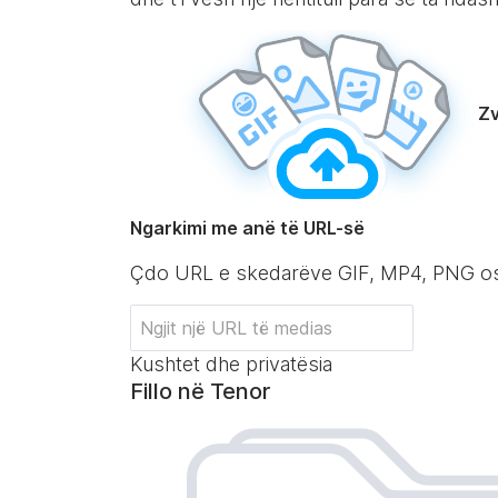
Zv
Ngarkimi me anë të URL-së
Çdo URL e skedarëve GIF, MP4, PNG o
Kushtet dhe privatësia
Fillo në Tenor