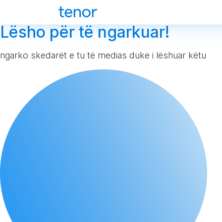
Lësho për të ngarkuar!
ngarko skedarët e tu të medias duke i lëshuar këtu