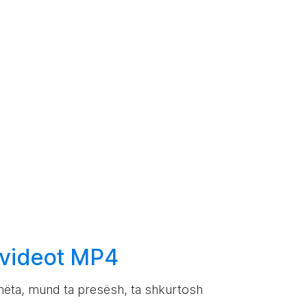
 videot MP4
mëta, mund ta presësh, ta shkurtosh