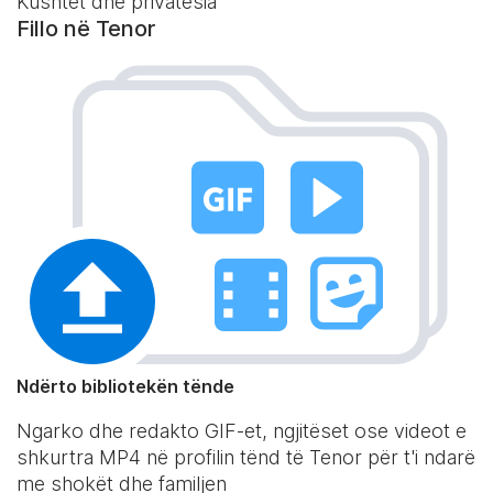
Kushtet dhe privatësia
Fillo në Tenor
Ndërto bibliotekën tënde
Ngarko dhe redakto GIF-et, ngjitëset ose videot e
shkurtra MP4 në profilin tënd të Tenor për t'i ndarë
me shokët dhe familjen