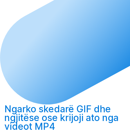
Ngarko
skedarë GIF dhe
ngjitëse ose
krijoji
ato nga
videot MP4