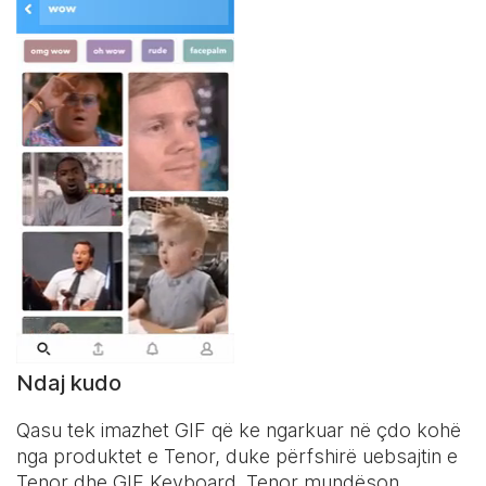
Ndaj kudo
Qasu tek imazhet GIF që ke ngarkuar në çdo kohë
nga produktet e Tenor, duke përfshirë uebsajtin e
Tenor dhe
GIF Keyboard
. Tenor mundëson