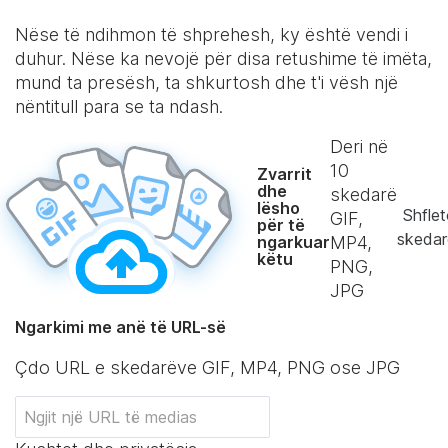
Nëse të ndihmon të shprehesh, ky është vendi i
duhur. Nëse ka nevojë për disa retushime të imëta,
mund ta presësh, ta shkurtosh dhe t'i vësh një
nëntitull para se ta ndash.
Deri në
10
Zvarrit
dhe
skedarë
lësho
Shflet
GIF,
për të
skedar
ngarkuar
MP4,
këtu
PNG,
JPG
Ngarkimi me anë të URL-së
Çdo URL e skedarëve GIF, MP4, PNG ose JPG