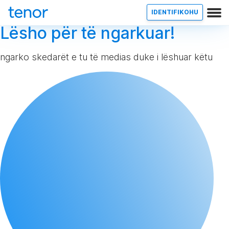
IDENTIFIKOHU
Lësho për të ngarkuar!
ngarko skedarët e tu të medias duke i lëshuar këtu