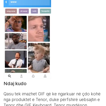
Ndaj kudo
Qasu tek imazhet GIF që ke ngarkuar në çdo kohë
nga produktet e Tenor, duke përfshirë uebsajtin e
Tenor dhe
GIF Keyboard
. Tenor mundëson