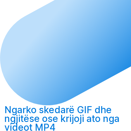
Ngarko
skedarë GIF dhe
ngjitëse ose
krijoji
ato nga
videot MP4