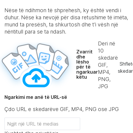
Nëse të ndihmon të shprehesh, ky është vendi i
duhur. Nëse ka nevojë për disa retushime të imëta,
mund ta presësh, ta shkurtosh dhe t'i vësh një
nëntitull para se ta ndash.
Deri në
10
Zvarrit
dhe
skedarë
lësho
Shflet
GIF,
për të
skedar
ngarkuar
MP4,
këtu
PNG,
JPG
Ngarkimi me anë të URL-së
Çdo URL e skedarëve GIF, MP4, PNG ose JPG