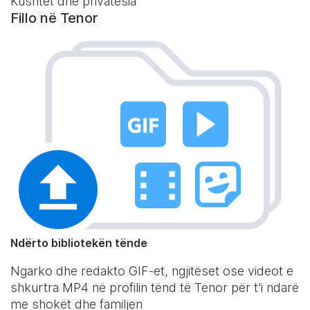
Kushtet dhe privatësia
Fillo në Tenor
Ndërto bibliotekën tënde
Ngarko dhe redakto GIF-et, ngjitëset ose videot e
shkurtra MP4 në profilin tënd të Tenor për t'i ndarë
me shokët dhe familjen