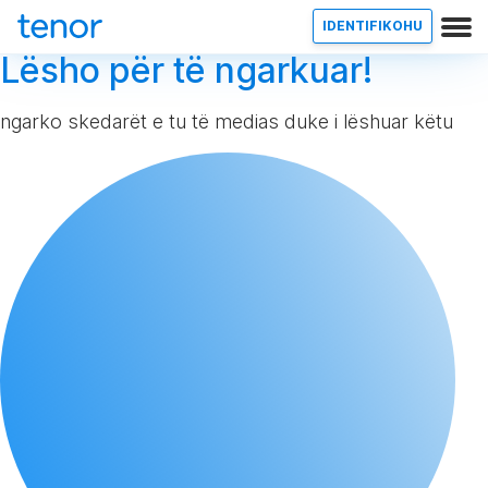
IDENTIFIKOHU
Lësho për të ngarkuar!
ngarko skedarët e tu të medias duke i lëshuar këtu