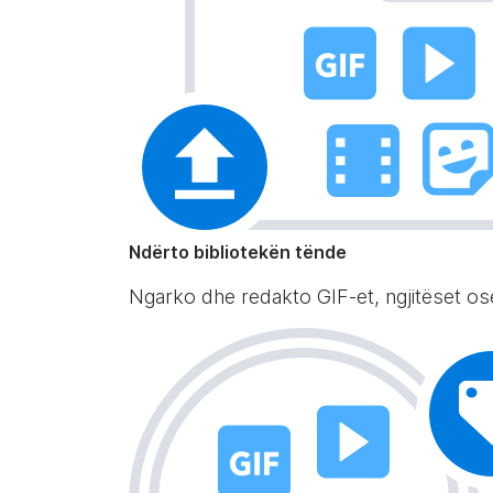
Ndërto bibliotekën tënde
Ngarko dhe redakto GIF-et, ngjitëset ose