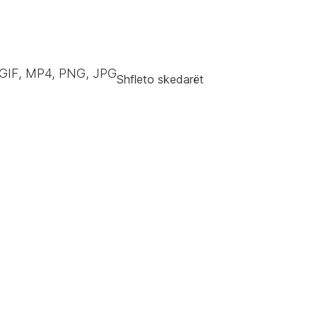
GIF, MP4, PNG, JPG
Shfleto skedarët