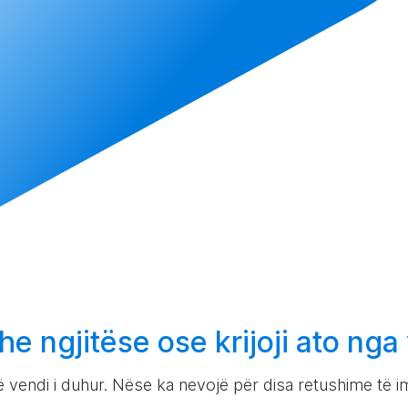
he ngjitëse ose
krijoji
ato nga
vendi i duhur. Nëse ka nevojë për disa retushime të i
.