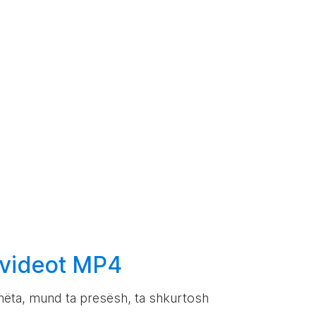
 videot MP4
mëta, mund ta presësh, ta shkurtosh