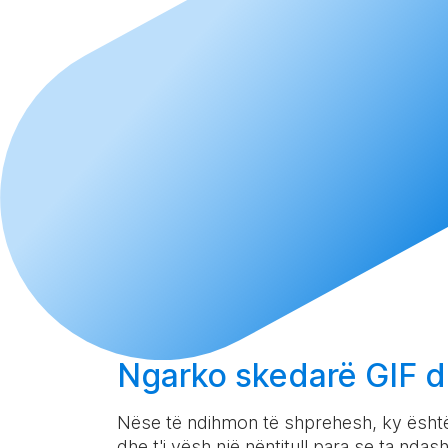
Ngarko
skedarë GIF d
Nëse të ndihmon të shprehesh, ky është 
dhe t'i vësh një nëntitull para se ta ndash