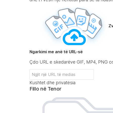
Zv
Ngarkimi me anë të URL-së
Çdo URL e skedarëve GIF, MP4, PNG o
Kushtet dhe privatësia
Fillo në Tenor