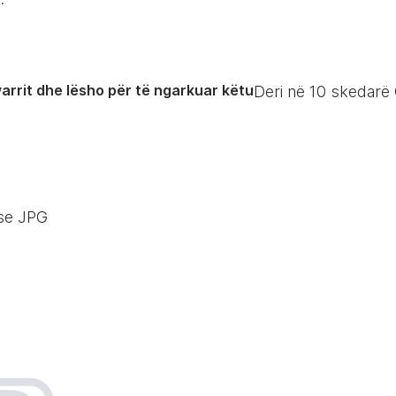
arrit dhe lësho për të ngarkuar këtu
Deri në
10
skedarë 
se JPG