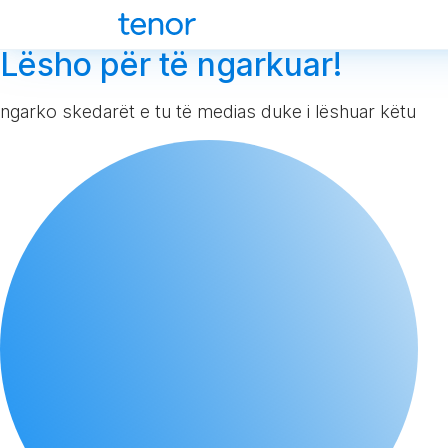
Lësho për të ngarkuar!
ngarko skedarët e tu të medias duke i lëshuar këtu