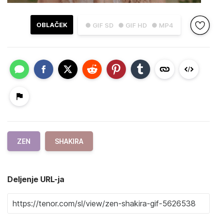
OBLAČEK
● GIF SD
● GIF HD
● MP4
ZEN
SHAKIRA
Deljenje URL-ja