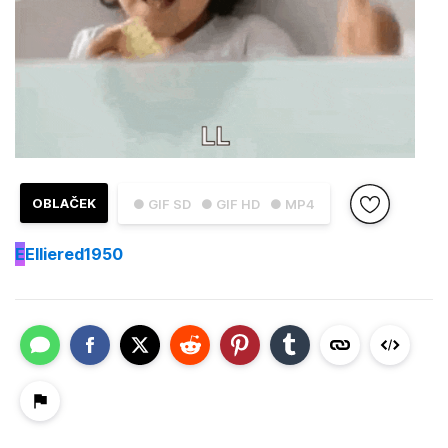
OBLAČEK
● GIF SD
● GIF HD
● MP4
E
Elliered1950