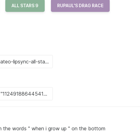
ALL STARS 9
RUPAUL'S DRAG RACE
th the words " when i grow up " on the bottom