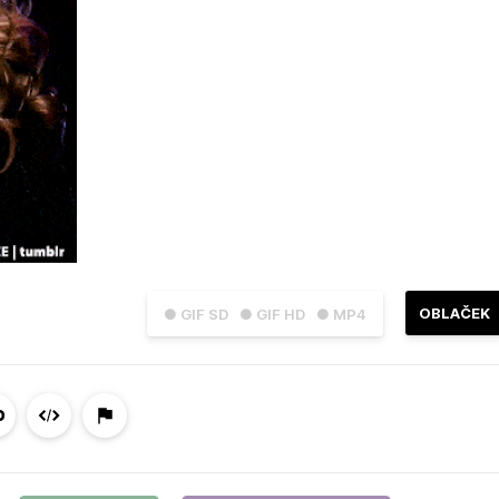
OBLAČEK
● GIF SD
● GIF HD
● MP4