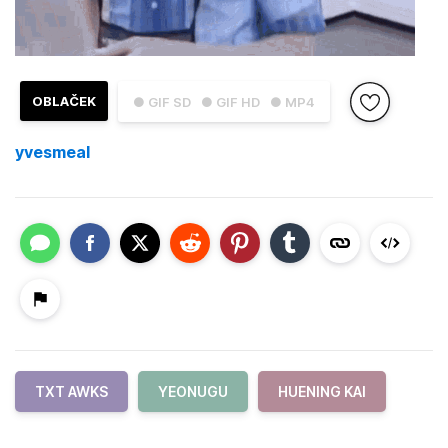
OBLAČEK
● GIF SD
● GIF HD
● MP4
yvesmeal
TXT AWKS
YEONUGU
HUENING KAI