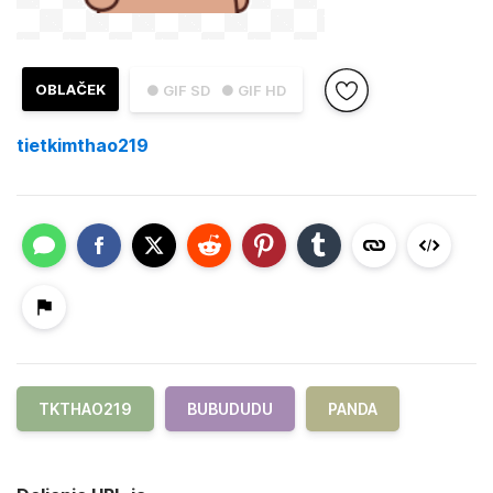
OBLAČEK
● GIF SD
● GIF HD
tietkimthao219
TKTHAO219
BUBUDUDU
PANDA