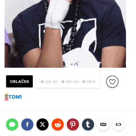
OBLAČEK
● GIF SD
● GIF HD
● MP4
T
TDM1