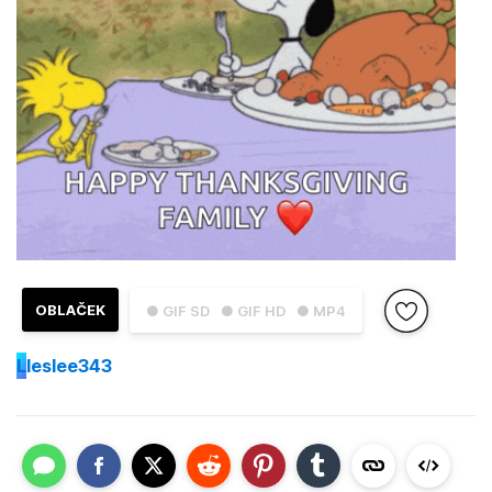
OBLAČEK
● GIF SD
● GIF HD
● MP4
L
leslee343