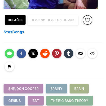
OBLAČEK
● GIF SD
● GIF HD
● MP4
StasBengs
SHELDON COOPER
BRAINY
BRAIN
GENIUS
BBT
THE BIG BANG THEORY