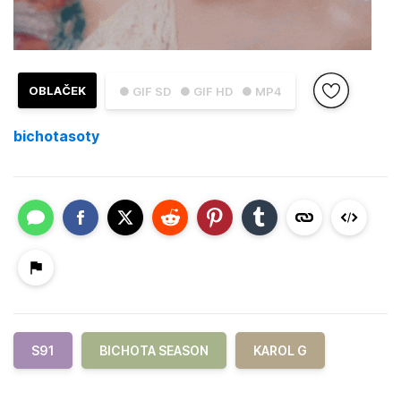
OBLAČEK
● GIF SD
● GIF HD
● MP4
bichotasoty
S91
BICHOTA SEASON
KAROL G