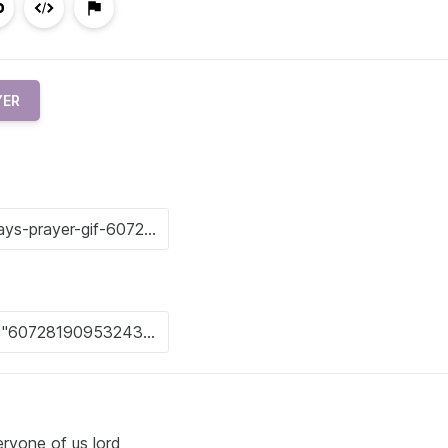
YER
eryone of us lord