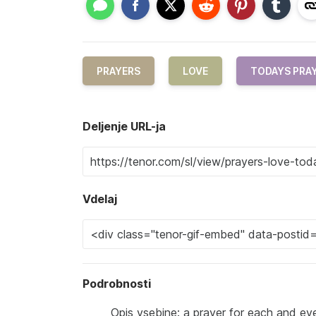
PRAYERS
LOVE
TODAYS PRA
Deljenje URL-ja
Vdelaj
Podrobnosti
Opis vsebine: a prayer for each and ev