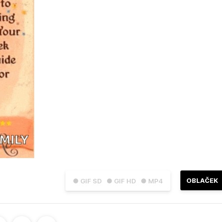
OBLAČEK
● GIF SD
● GIF HD
● MP4