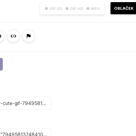
OBLAČEK
● GIF SD
● GIF HD
● MP4