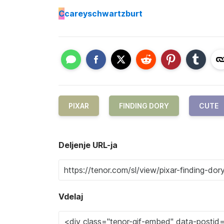
C
careyschwartzburt
PIXAR
FINDING DORY
CUTE
Deljenje URL-ja
Vdelaj