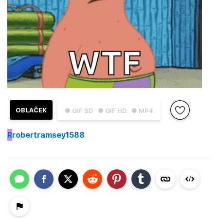
OBLAČEK
● GIF SD
● GIF HD
● MP4
R
robertramsey1588