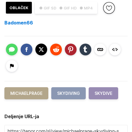
OBLAČEK
● GIF SD
● GIF HD
● MP4
Badomen66
MICHAELPRAGE
SKYDIVING
SKYDIVE
Deljenje URL-ja