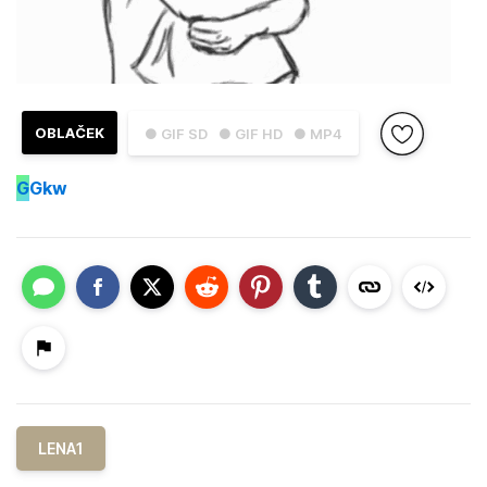
OBLAČEK
● GIF SD
● GIF HD
● MP4
G
Gkw
LENA1