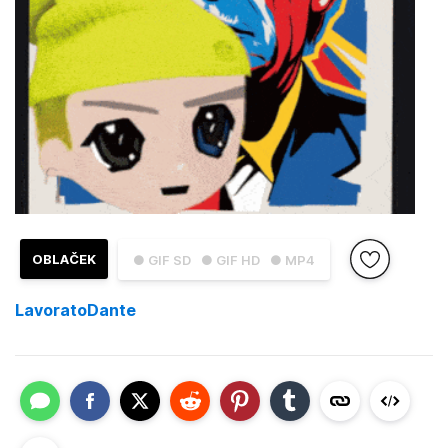
OBLAČEK
● GIF SD
● GIF HD
● MP4
LavoratoDante