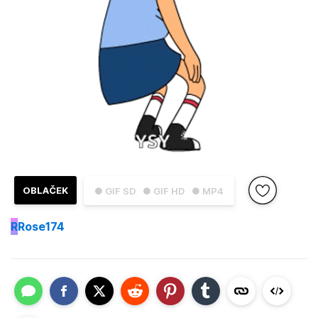
OBLAČEK
● GIF SD
● GIF HD
● MP4
R
Rose174