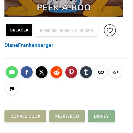
OBLAČEK
● GIF SD
● GIF HD
● MP4
DianeFrankenberger
DONALD DUCK
PEEK A BOO
DISNEY