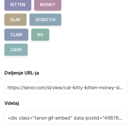
KITTEN
MONEY
SLAP
SCRATCH
CLAW
NO
CASH
Deljenje URL-ja
Vdelaj