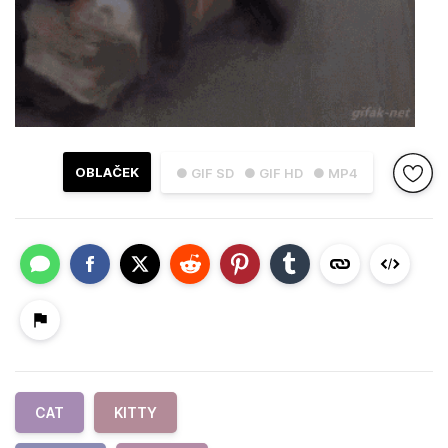
OBLAČEK
● GIF SD
● GIF HD
● MP4
CAT
KITTY