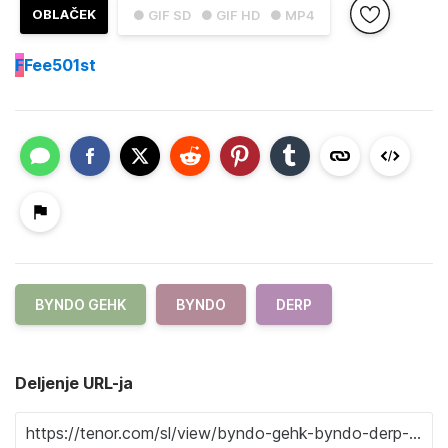
OBLAČEK
● GIF SD
● GIF HD
● MP4
F
Fee501st
BYNDO GEHK
BYNDO
DERP
Deljenje URL-ja