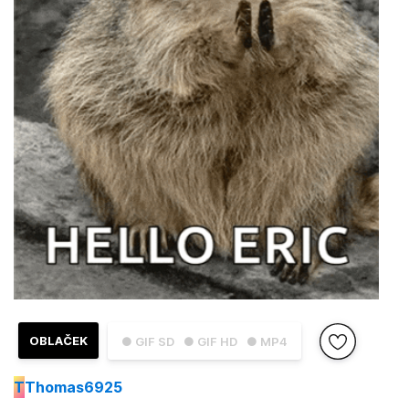
OBLAČEK
● GIF SD
● GIF HD
● MP4
T
Thomas6925