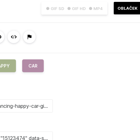
OBLAČEK
● GIF SD
● GIF HD
● MP4
APPY
CAR