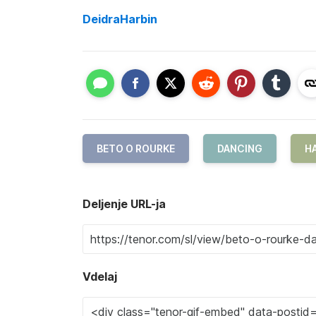
DeidraHarbin
BETO O ROURKE
DANCING
H
Deljenje URL-ja
Vdelaj