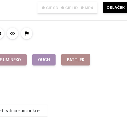
OBLAČEK
● GIF SD
● GIF HD
● MP4
E UMINEKO
OUCH
BATTLER