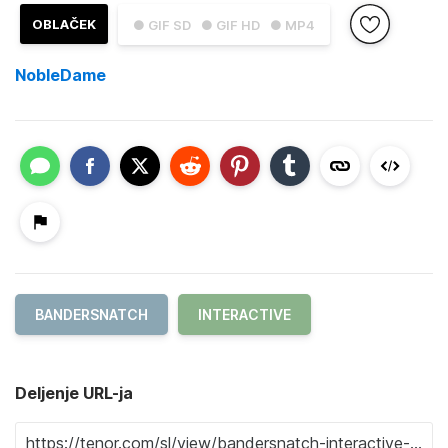
OBLAČEK
● GIF SD
● GIF HD
● MP4
NobleDame
BANDERSNATCH
INTERACTIVE
Deljenje URL-ja