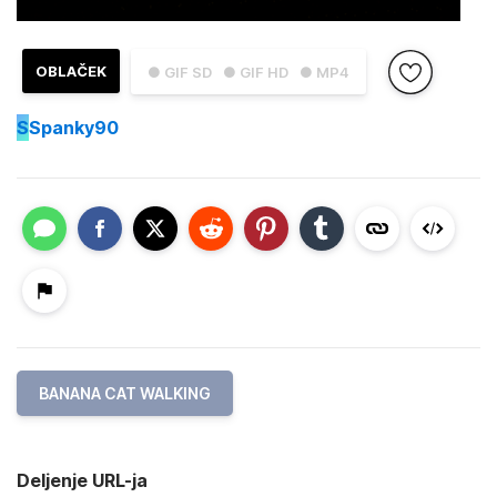
OBLAČEK
● GIF SD
● GIF HD
● MP4
S
Spanky90
BANANA CAT WALKING
Deljenje URL-ja