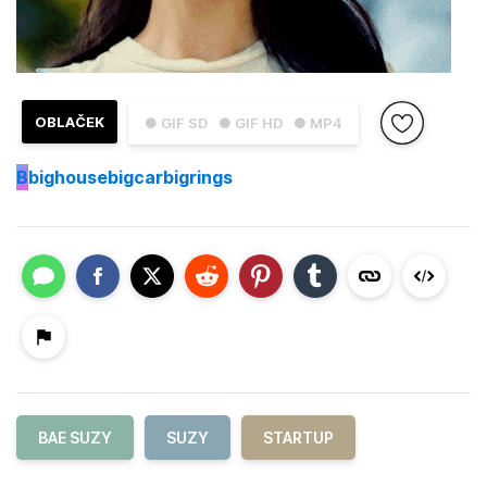
OBLAČEK
● GIF SD
● GIF HD
● MP4
B
bighousebigcarbigrings
BAE SUZY
SUZY
STARTUP