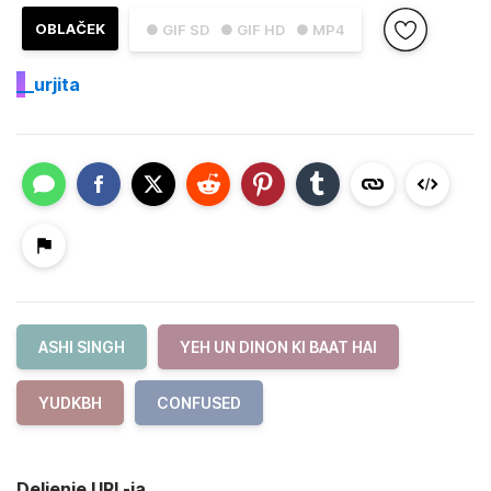
OBLAČEK
● GIF SD
● GIF HD
● MP4
_
_urjita
ASHI SINGH
YEH UN DINON KI BAAT HAI
YUDKBH
CONFUSED
Deljenje URL-ja