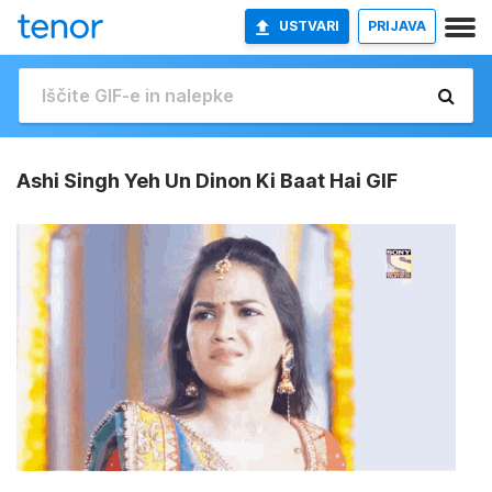
USTVARI
PRIJAVA
Ashi Singh Yeh Un Dinon Ki Baat Hai GIF