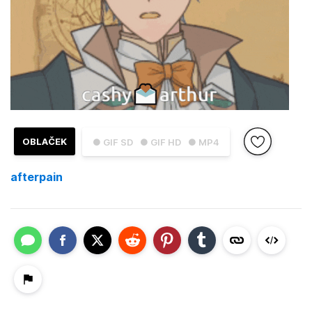
OBLAČEK
● GIF SD
● GIF HD
● MP4
afterpain