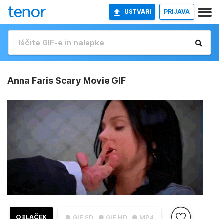
USTVARI
PRIJAVA
Anna Faris Scary Movie GIF
OBLAČEK
● GIF SD
● GIF HD
● MP4