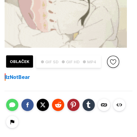
OBLAČEK
● GIF SD
● GIF HD
● MP4
I
IzNotBear