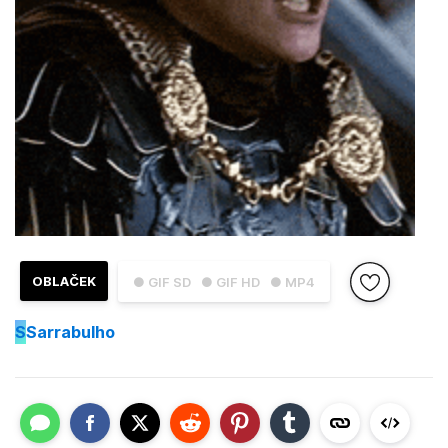
OBLAČEK
● GIF SD
● GIF HD
● MP4
S
Sarrabulho