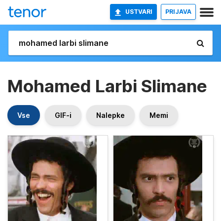
USTVARI
PRIJAVA
Mohamed Larbi Slimane
Vse
GIF-i
Nalepke
Memi