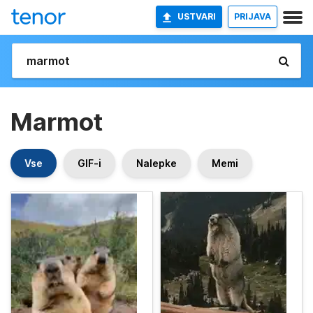
USTVARI
PRIJAVA
Marmot
Vse
GIF-i
Nalepke
Memi