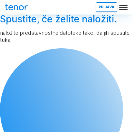
PRIJAVA
Spustite, če želite naložiti.
naložite predstavnostne datoteke tako, da jih spustite
tukaj