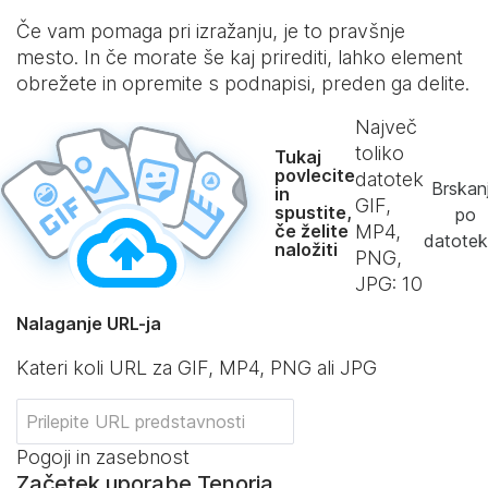
Če vam pomaga pri izražanju, je to pravšnje
mesto. In če morate še kaj prirediti, lahko element
obrežete in opremite s podnapisi, preden ga delite.
Največ
toliko
Tukaj
povlecite
datotek
Brskan
in
GIF,
spustite,
po
če želite
MP4,
datote
naložiti
PNG,
JPG:
10
Nalaganje URL-ja
Kateri koli URL za GIF, MP4, PNG ali JPG
Pogoji in zasebnost
Začetek uporabe Tenorja