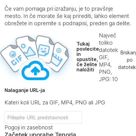
Če vam pomaga pri izražanju, je to pravšnje
mesto. In če morate še kaj prirediti, lahko element
obrežete in opremite s podnapisi, preden ga delite.
Največ
toliko
Tukaj
povlecite
datotek
Brskan
in
GIF,
spustite,
po
če želite
MP4,
datote
naložiti
PNG,
JPG:
10
Nalaganje URL-ja
Kateri koli URL za GIF, MP4, PNG ali JPG
Pogoji in zasebnost
Začetek uporabe Tenorja