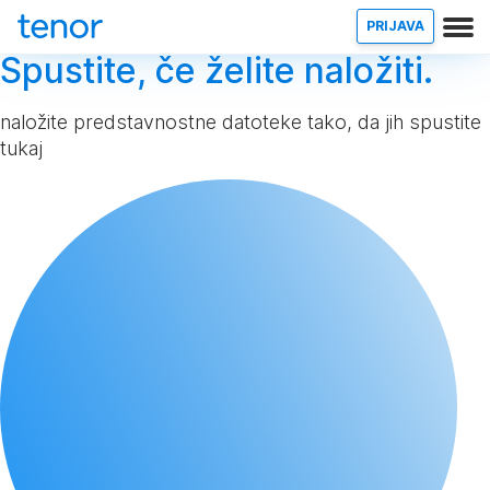
PRIJAVA
Spustite, če želite naložiti.
naložite predstavnostne datoteke tako, da jih spustite
tukaj