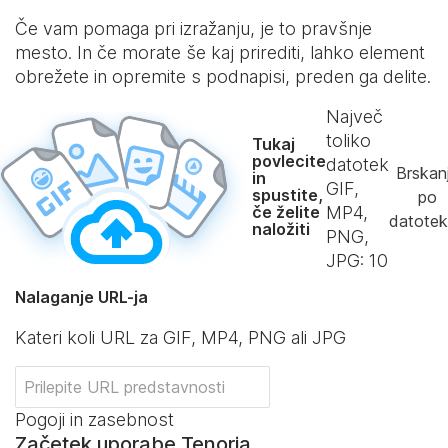
Če vam pomaga pri izražanju, je to pravšnje
mesto. In če morate še kaj prirediti, lahko element
obrežete in opremite s podnapisi, preden ga delite.
Največ
toliko
Tukaj
povlecite
datotek
Brskan
in
GIF,
spustite,
po
če želite
MP4,
datote
naložiti
PNG,
JPG:
10
Nalaganje URL-ja
Kateri koli URL za GIF, MP4, PNG ali JPG
Pogoji in zasebnost
Začetek uporabe Tenorja