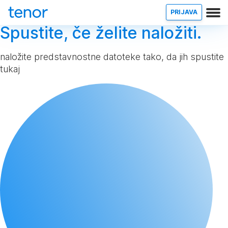
PRIJAVA
Spustite, če želite naložiti.
naložite predstavnostne datoteke tako, da jih spustite
tukaj