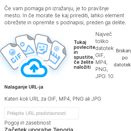
Če vam pomaga pri izražanju, je to pravšnje
mesto. In če morate še kaj prirediti, lahko element
obrežete in opremite s podnapisi, preden ga delite.
Največ
toliko
Tukaj
povlecite
datotek
Brskan
in
GIF,
spustite,
po
če želite
MP4,
datote
naložiti
PNG,
JPG:
10
Nalaganje URL-ja
Kateri koli URL za GIF, MP4, PNG ali JPG
Pogoji in zasebnost
Začetek uporabe Tenorja