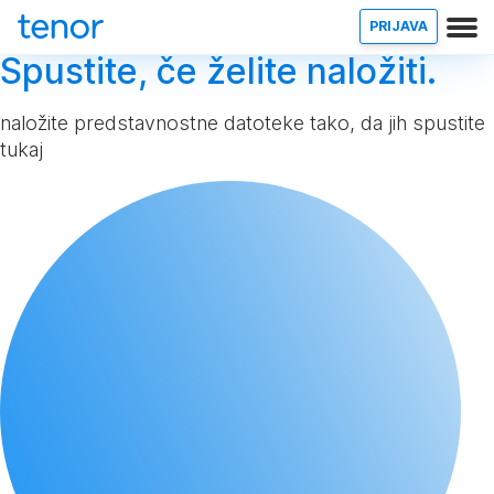
PRIJAVA
Spustite, če želite naložiti.
naložite predstavnostne datoteke tako, da jih spustite
tukaj