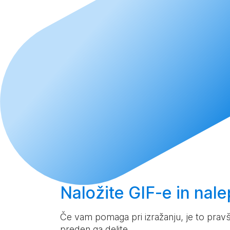
Naložite
GIF-e in nalep
Če vam pomaga pri izražanju, je to pravš
preden ga delite.