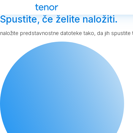
Spustite, če želite naložiti.
naložite predstavnostne datoteke tako, da jih spustite 