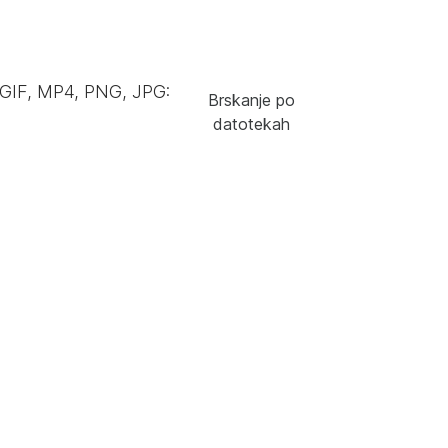
 GIF, MP4, PNG, JPG:
Brskanje po
datotekah