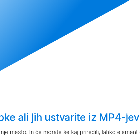
ke ali jih
ustvarite
iz MP4-jev
nje mesto. In če morate še kaj prirediti, lahko element