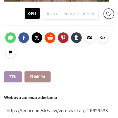
OPIS
● SD GIF
● HD GIF
● MP4
ZEN
SHAKIRA
Webová adresa zdieľania